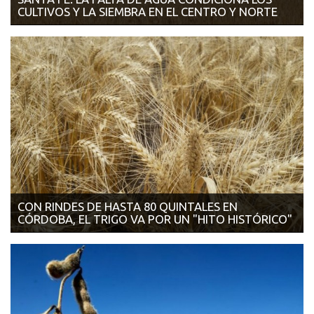
CULTIVOS Y LA SIEMBRA EN EL CENTRO Y NORTE
14/12/2017 | AGRITOTAL El déficit comenzó a notarse en el
maíz, el a...
CON RINDES DE HASTA 80 QUINTALES EN
CÓRDOBA, EL TRIGO VA POR UN "HITO HISTÓRICO"
12/12/2017 | LA VOZ DEL INTERIOR Según la Bolsa de Rosario,
en la zona núcl...