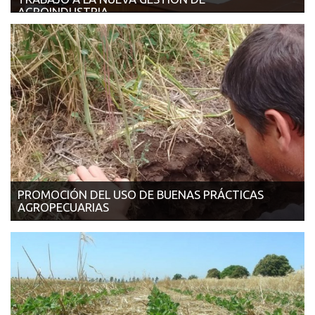
AGROINDUSTRIA
29/11/2017 | INFOCAMPO Los cooperativistas se reunieron con
el ministro Etchevehere para ...
PROMOCIÓN DEL USO DE BUENAS PRÁCTICAS
AGROPECUARIAS
28/11/2017 | VALOR SOJA Santa Fe se prepara para
implementar un programa de conservaci&oa...