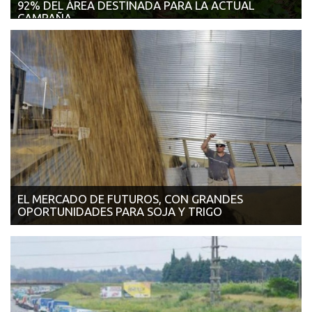
92% DEL ÁREA DESTINADA PARA LA ACTUAL
CAMPAÑA
07/12/2017 | AGRITOTAL Los productores de soja de los 12
departamentos que componen el ce...
EL MERCADO DE FUTUROS, CON GRANDES
OPORTUNIDADES PARA SOJA Y TRIGO
06/12/2017 | LA VOZ DEL INTERIOR La falta de lluvias en
Argentina y Sudamérica imp...