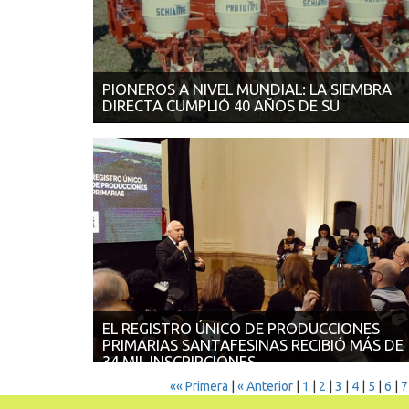
PIONEROS A NIVEL MUNDIAL: LA SIEMBRA
DIRECTA CUMPLIÓ 40 AÑOS DE SU
12/09/2017 | LA VOZ DEL INTERIOR En los primeros
días de septiembre de 1977, se hi...
EL REGISTRO ÚNICO DE PRODUCCIONES
PRIMARIAS SANTAFESINAS RECIBIÓ MÁS DE
34 MIL INSCRIPCIONES
«« Primera
|
« Anterior
|
1
|
2
|
3
|
4
|
5
|
6
|
7
11/09/2017 | INFOCAMPO El sistema, puesto en
funcionamiento hace tres meses por el gobier...