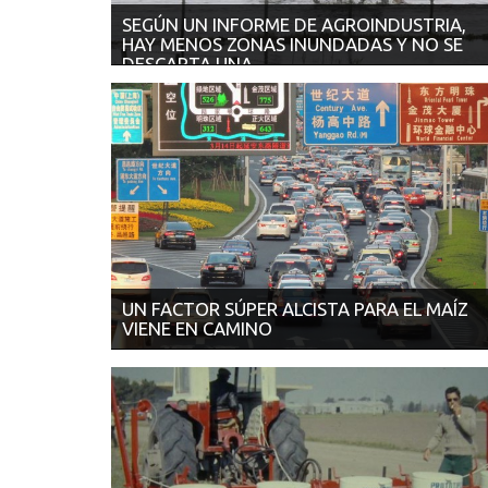
SEGÚN UN INFORME DE AGROINDUSTRIA,
HAY MENOS ZONAS INUNDADAS Y NO SE
DESCARTA UNA
19/09/2017 | LA NACIÓN Así lo sostiene un informe de
la Oficina de Riesgo A...
UN FACTOR SÚPER ALCISTA PARA EL MAÍZ
VIENE EN CAMINO
18/09/2017 | VALOR SOJA China implementará en 20
un corte del 10% de etanol con ...