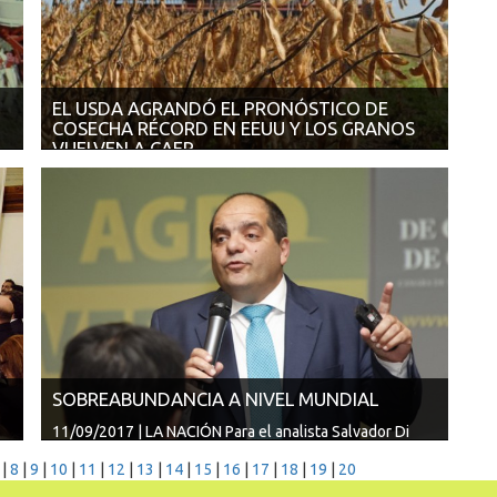
EL USDA AGRANDÓ EL PRONÓSTICO DE
COSECHA RÉCORD EN EEUU Y LOS GRANOS
VUELVEN A CAER
12/09/2017 | LA VOZ DEL INTERIOR El organismo
estadounidense elevó a 120,6 millone...
SOBREABUNDANCIA A NIVEL MUNDIAL
11/09/2017 | LA NACIÓN Para el analista Salvador Di
Stefano el aumento de las cose...
|
8
|
9
|
10
|
11
|
12
|
13
|
14
|
15
|
16
|
17
|
18
|
19
|
20