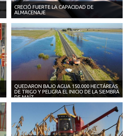
CRECIÓ FUERTE LA CAPACIDAD DE
ALMACENAJE
18/09/2017 | ON 24 Se incrementó 12% a mayo de 2016
en menos de 2 años. El ...
QUEDARON BAJO AGUA 150.000 HECTÁREAS
DE TRIGO Y PELIGRA EL INICIO DE LA SIEMBRA
DE MAÍZ
20
14/09/2017 | EL CRONISTA La Bolsa de Comercio de
Rosario reportó un retroceso de c...