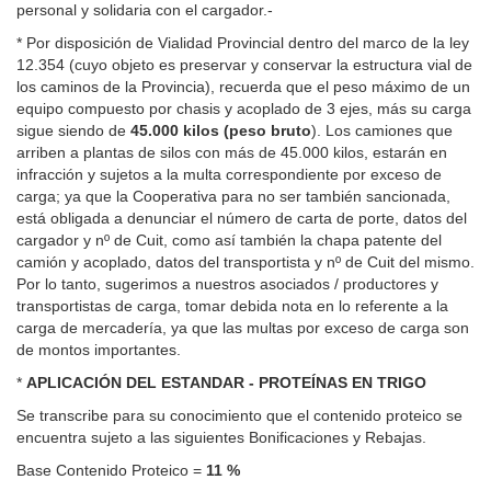
personal y solidaria con el cargador.-
*
Por disposición de Vialidad Provincial dentro del marco de la ley
12.354 (cuyo objeto es preservar y conservar la estructura vial de
los caminos de
la Provincia
), recuerda que el peso máximo de un
equipo compuesto por chasis y acoplado de 3 ejes, más su carga
sigue siendo de
45.000 kilos (peso bruto
). Los camiones que
arriben a plantas de silos con más de 45.000 kilos, estarán en
infracción y sujetos a la multa correspondiente por exceso de
carga; ya que
la Cooperativa
para no ser también sancionada,
está obligada a denunciar el número de carta de porte, datos del
cargador y nº de Cuit, como así también la chapa patente del
camión y acoplado, datos del transportista y nº de Cuit del mismo.
Por lo tanto, sugerimos a nuestros asociados / productores y
transportistas de carga, tomar debida nota en lo referente a la
carga de mercadería, ya que las multas por exceso de carga son
de montos importantes.
*
APLICACIÓN DEL ESTANDAR - PROTEÍNAS EN TRIGO
Se transcribe para su conocimiento que el contenido proteico se
encuentra sujeto a las siguientes Bonificaciones y Rebajas.
Base Contenido Proteico =
11 %